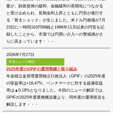
案が、財政規律の緩和、金融緩和の長期化につながる
と受け止められ、長期金利上昇とともに円安が進行す
る「骨太ショック」が生じました。米ドル円相場が7月
23日に一時同163円99銭と1986年11月以来の円安を記
録したことから、市場では円買い介入への警戒感がさ
らに高まっています・・・
2026年7月27日
年金ニュース解説
2025年度のGPIFの運用実績と取り組み
年金積立金管理運用独立行政法人（GPIF）の2025年度
の収益率は+16.47%、ベンチマークに対する超過収益
率は▲0.18%となりました。今回のニュース解説では、
GPIFの2025年度業務概況書より、同年度の運用状況を
解説します・・・