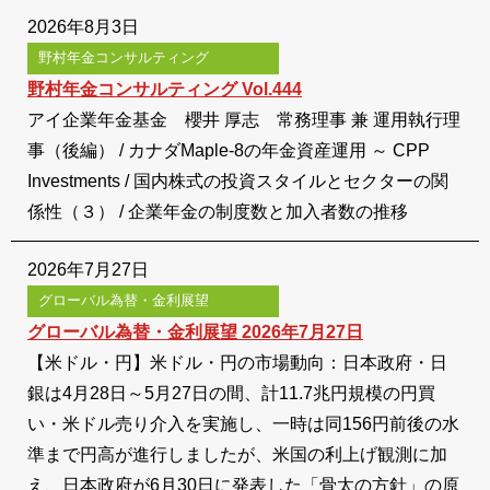
2026年8月3日
野村年金コンサルティング
野村年金コンサルティング Vol.444
アイ企業年金基金 櫻井 厚志 常務理事 兼 運用執行理
事（後編） / カナダMaple-8の年金資産運用 ～ CPP
Investments / 国内株式の投資スタイルとセクターの関
係性（３） / 企業年金の制度数と加入者数の推移
2026年7月27日
グローバル為替・金利展望
グローバル為替・金利展望 2026年7月27日
【米ドル・円】米ドル・円の市場動向：日本政府・日
銀は4月28日～5月27日の間、計11.7兆円規模の円買
い・米ドル売り介入を実施し、一時は同156円前後の水
準まで円高が進行しましたが、米国の利上げ観測に加
え、日本政府が6月30日に発表した「骨太の方針」の原