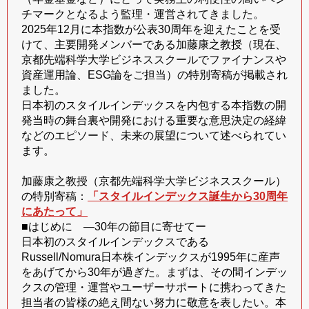
チマークとなるよう監理・運営されてきました。
2025年12月に本指数が公表30周年を迎えたことを受
けて、主要開発メンバーである加藤康之教授（現在、
京都先端科学大学ビジネススクールでファイナンスや
資産運用論、ESG論をご担当）の特別寄稿が掲載され
ました。
日本初のスタイルインデックスを内包する本指数の開
発当時の舞台裏や開発における重要な意思決定の経緯
などのエピソード、未来の展望について述べられてい
ます。
加藤康之教授（京都先端科学大学ビジネススクール）
の特別寄稿：
「スタイルインデックス誕生から30周年
にあたって」
■はじめに ―30年の節目に寄せてー
日本初のスタイルインデックスである
Russell/Nomura日本株インデックスが1995年に産声
をあげてから30年が過ぎた。まずは、その間インデッ
クスの管理・運営やユーザーサポートに携わってきた
担当者の皆様の絶え間ない努力に敬意を表したい。本