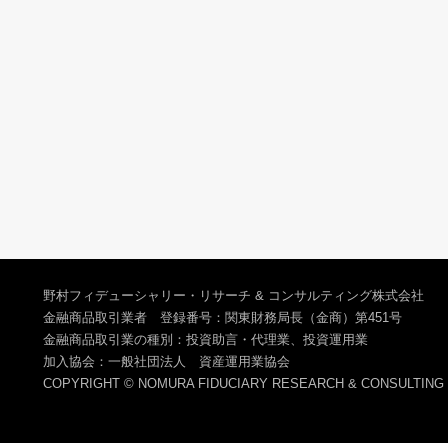
野村フィデューシャリー・リサーチ & コンサルティング株式会社
金融商品取引業者 登録番号：関東財務局長（金商）第451号
金融商品取引業の種別：投資助言・代理業、投資運用業
加入協会：一般社団法人 資産運用業協会
COPYRIGHT © NOMURA FIDUCIARY RESEARCH & CONSULTING C