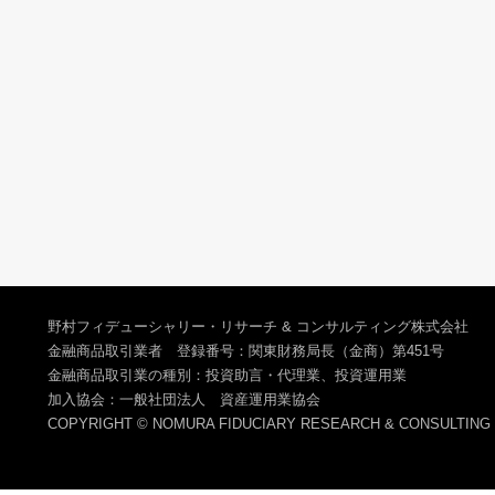
野村フィデューシャリー・リサーチ & コンサルティング株式会社
金融商品取引業者 登録番号：関東財務局長（金商）第451号
金融商品取引業の種別：投資助言・代理業、投資運用業
加入協会：一般社団法人 資産運用業協会
COPYRIGHT © NOMURA FIDUCIARY RESEARCH & CONSULTING C